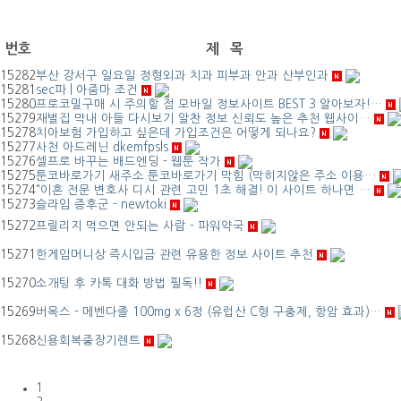
번호
제 목
15282
부산 강서구 일요일 정형외과 치과 피부과 안과 산부인과
15281
sec파 | 아줌마 조건
15280
프로코밀구매 시 주의할 점 모바일 정보사이트 BEST 3 알아보자!…
15279
재벌집 막내 아들 다시보기 알찬 정보 신뢰도 높은 추천 웹사이…
15278
치아보험 가입하고 싶은데 가입조건은 어떻게 되나요?
15277
사천 아드레닌 dkemfpsls
15276
셀프로 바꾸는 배드엔딩 - 웹툰 작가
15275
툰코바로가기 새주소 툰코바로가기 막힘 (막히지않은 주소 이용…
15274
"이혼 전문 변호사 디시 관련 고민 1초 해결! 이 사이트 하나면 …
15273
슬라임 증후군 - newtoki
15272
프릴리지 먹으면 안되는 사람 - 파워약국
15271
한게임머니상 즉시입금 관련 유용한 정보 사이트 추천
15270
소개팅 후 카톡 대화 방법 필독!!
15269
버목스 - 메벤다졸 100mg x 6정 (유럽산 C형 구충제, 항암 효과)…
15268
신용회복중장기렌트
1