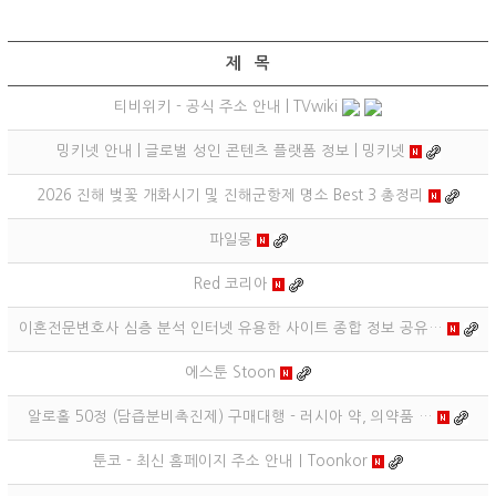
제 목
티비위키 - 공식 주소 안내 | TVwiki
밍키넷 안내 | 글로벌 성인 콘텐츠 플랫폼 정보 | 밍키넷
2026 진해 벚꽃 개화시기 및 진해군항제 명소 Best 3 총정리
파일몽
Red 코리아
이혼전문변호사 심층 분석 인터넷 유용한 사이트 종합 정보 공유…
에스툰 Stoon
알로홀 50정 (담즙분비촉진제) 구매대행 - 러시아 약, 의약품 …
툰코 - 최신 홈페이지 주소 안내｜Toonkor