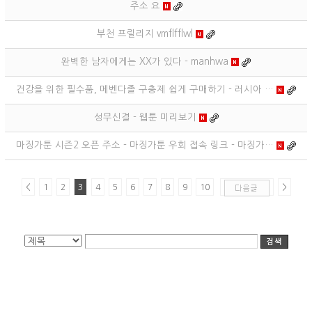
주소 요
부천 프릴리지 vmflfflwl
완벽한 남자에게는 XX가 있다 - manhwa
건강을 위한 필수품, 메벤다졸 구충제 쉽게 구매하기 - 러시아 …
성무신결 - 웹툰 미리보기
마징가툰 시즌2 오픈 주소 - 마징가툰 우회 접속 링크 - 마징가…
<
1
2
3
4
5
6
7
8
9
10
>