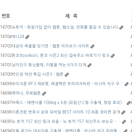
번호
제 목
14705
뉴토끼 - 회원가입 없이 웹툰, 웹소설, 만화를 즐길 수 있습니다
14704
애니24
14703
대공의 목줄을 당기면 - 웹툰 미리보기 사이트
14702
툰코(toonkor), 툰코 시즌2 최신 접속주소 바로가기 링크
14701
남자친구 화났을때, 이별을 막는 6가지 단계
14700
박인권 액션 특집 시즌3 - 웹툰
14699
오미크론 KP.3 재유행, 해결책은 트리아자비린 - 러시아 직구 우…
14698
쿡마나, 무료웹툰
14697
버목스 - 메벤다졸 100mg x 6정 (유럽산 C형 구충제, 항암 효과)…
14696
이혼전문 변호사 순위 모바일 BEST 사이트 10 최종 정리편 공개
14695
뉴 토끼 157 최신 링크 모음 - 뉴 토끼 157 최신주소 보는곳 - …
14694
암을 굶기는 대사치료 구충제 - 메벤다졸 - 러시아 직구 우라몰 …