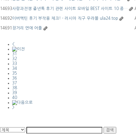
14693
사랑과전쟁 중년톡 후기 관련 사이트 모바일 BEST 사이트 10 종…
14692
이버멕틴 후기 부작용 체크! - 러시아 직구 우라몰 ula24.top
14691
장거리 연애 어플
<
31
32
33
34
35
36
37
38
39
40
>