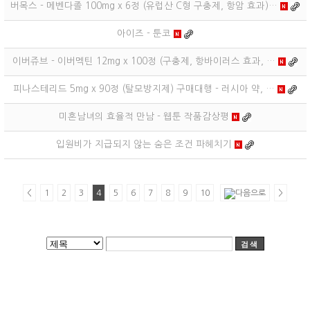
버목스 - 메벤다졸 100mg x 6정 (유럽산 C형 구충제, 항암 효과)…
아이즈 - 툰코
이버쥬브 - 이버멕틴 12mg x 100정 (구충제, 항바이러스 효과, …
피나스테리드 5mg x 90정 (탈모방지제) 구매대행 - 러시아 약, …
미혼남녀의 효율적 만남 - 웹툰 작품감상평
입원비가 지급되지 않는 숨은 조건 파헤치기
<
1
2
3
4
5
6
7
8
9
10
>